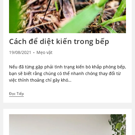
Cách để diệt kiến trong bếp
Post
Post
19/08/2021
Mẹo vặt
published:
category:
Nếu đã từng gặp phải tình trạng kiến bò khắp phòng bếp,
bạn sẽ biết rằng chúng có thể nhanh chóng thay đổi từ
việc thỉnh thoảng chỉ gây khó…
Cách
Đọc Tiếp
Để
Diệt
Kiến
Trong
Bếp