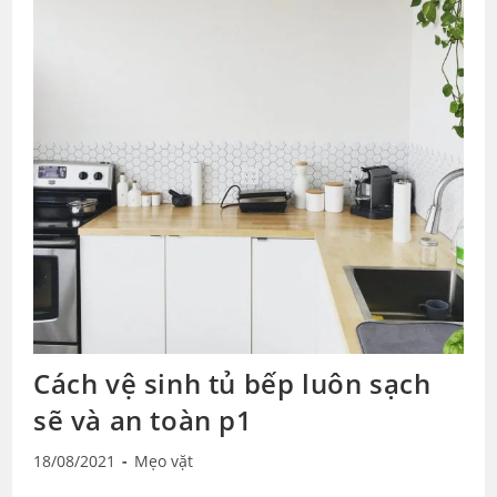
Cách vệ sinh tủ bếp luôn sạch
sẽ và an toàn p1
Post
Post
18/08/2021
Mẹo vặt
published:
category: